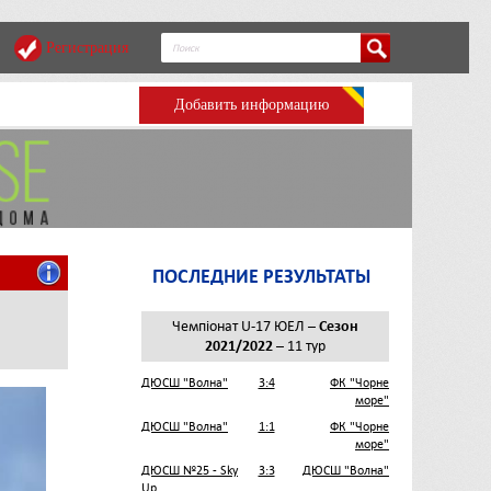
Регистрация
Добавить информацию
ПОСЛЕДНИЕ РЕЗУЛЬТАТЫ
|
Чемпіонат U-17 ЮЕЛ –
Сезон
2021/2022
– 11 тур
ДЮСШ "Волна"
3:4
ФК "Чорне
море"
ДЮСШ "Волна"
1:1
ФК "Чорне
море"
ДЮСШ №25 - Sky
3:3
ДЮСШ "Волна"
Up