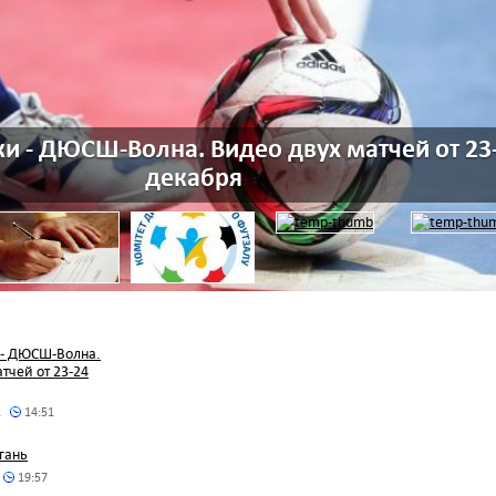
 - ДЮСШ-Волна. Видео двух матчей от 23
декабря
- ДЮСШ-Волна.
тчей от 23-24
1
14:51
гань
19:57