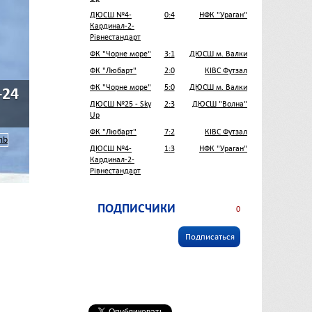
ДЮСШ №4-
0:4
НФК "Ураган"
Кардинал-2-
Рівнестандарт
ФК "Чорне море"
3:1
ДЮСШ м. Валки
ФК "Любарт"
2:0
КІВС Футзал
ФК "Чорне море"
5:0
ДЮСШ м. Валки
-24
ДЮСШ №25 - Sky
2:3
ДЮСШ "Волна"
Up
ФК "Любарт"
7:2
КІВС Футзал
ДЮСШ №4-
1:3
НФК "Ураган"
Кардинал-2-
Рівнестандарт
ПОДПИСЧИКИ
0
Подписаться