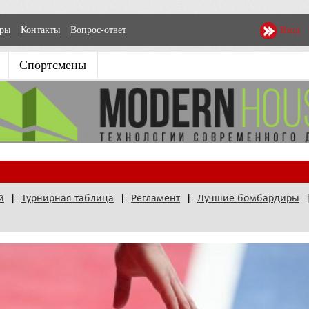
еры
Контакты
Вопрос-ответ
Вход
Спортсмены
й
|
Турнирная таблица
|
Регламент
|
Лучшие бомбардиры