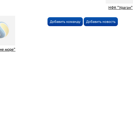
НФК "Ураган"
Добавить команду
Добавить новость
не море"