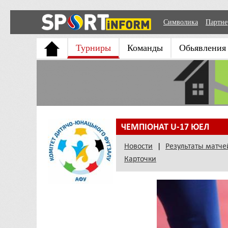
Символика
Партн
Турниры
Команды
Обьявления
ЧЕМПІОНАТ U-17 ЮЕЛ
Новости
|
Результаты матче
Карточки