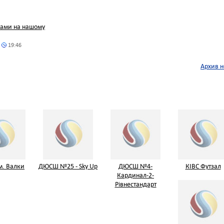
нами на нашому
19:46
Архив н
. Валки
ДЮСШ №25 - Sky Up
ДЮСШ №4-
КІВС Футзал
Кардинал-2-
Рівнестандарт