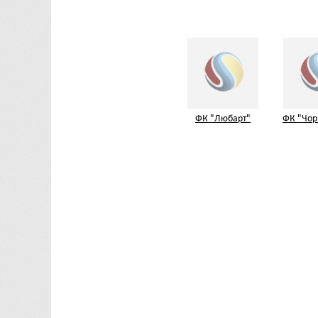
ФК "Любарт"
ФК "Чор