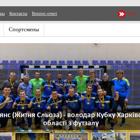
еры
Контакты
Вопрос-ответ
Вход
Спортсмены
итня Сльоза) - володар Кубку Харківської
області з футзалу