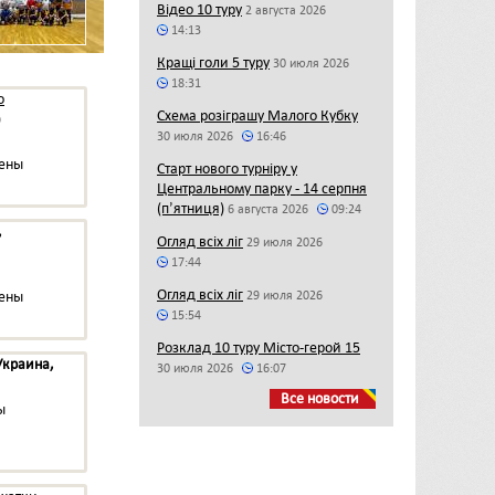
Відео 10 туру
2 августа 2026
14:13
Кращі голи 5 туру
30 июля 2026
18:31
о
Схема розіграшу Малого Кубку
)
30 июля 2026
16:46
мены
Старт нового турніру у
Центральному парку - 14 серпня
(пʼятниця)
6 августа 2026
09:24
,
Огляд всіх ліг
29 июля 2026
17:44
Огляд всіх ліг
мены
29 июля 2026
15:54
Розклад 10 туру Місто-герой 15
Украина,
30 июля 2026
16:07
Все новости
ы