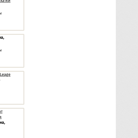
хатки
ы
на,
ы
 Leage
)
ат
я
на,