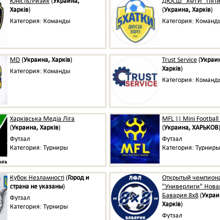
Юність/Ризик
(
Украина,
ДЮСШ "ХФТИ" Пяти
Харків
)
(
Украина, Харків
)
Категория: Команды
Категория: Команд
MD
(
Украина, Харків
)
Trust Service
(
Украи
Харків
)
Категория: Команды
Категория: Команд
Харківська Медіа Ліга
MFL || Mini Football
(
Украина, Харків
)
(
Украина, ХАРЬКОВ
Футзал
Футзал
Категория: Турниры
Категория: Турниры
Кубок Незламності
(
Город и
Открытый чемпион
страна не указаны
)
"Универлиги" Нова
Бавария 8x8
(
Украи
Футзал
Харків
)
Категория: Турниры
Футзал