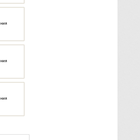
ения
ения
ения