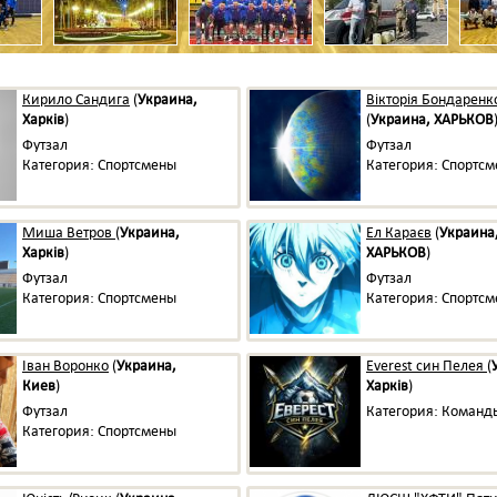
Кирило Сандига
(
Украина,
Вікторія Бондаренк
Харків
)
(
Украина, ХАРЬКОВ
Футзал
Футзал
Категория: Спортсмены
Категория: Спортс
Миша Ветров
(
Украина,
Ел Караєв
(
Украина
Харків
)
ХАРЬКОВ
)
Футзал
Футзал
Категория: Спортсмены
Категория: Спортс
Іван Воронко
(
Украина,
Everest син Пелея
(
Киев
)
Харків
)
Футзал
Категория: Команд
Категория: Спортсмены