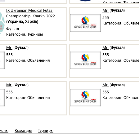
Категория: Турниры
IX Ukrainian Medical Futsal
Mr.
(
Футзал
)
Championship. Kharkiv 2022
555
(
Украина, Харків
)
Категория: Обьявл
Футзал
Категория: Турниры
Mr.
(
Футзал
)
Mr.
(
Футзал
)
555
555
Категория: Обьявления
Категория: Обьявл
Mr.
(
Футзал
)
Mr.
(
Футзал
)
555
555
Категория: Обьявления
Категория: Обьявл
мены
Команды
Турниры