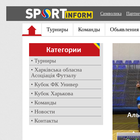
Символика
Партн
Турниры
Команды
Обьявления
Категории
• Турниры
• Харківська обласна
Асоціація Футзалу
• Кубок ФК Универ
• Кубок Харькова
• Команды
Альянс (Ж
• Новости
• Контакты