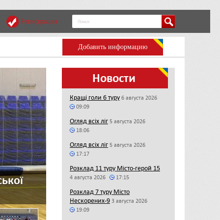
Регистрация
Добавить информацию
Новости
Кращі голи 6 туру
6 августа 2026
09:09
Огляд всіх ліг
5 августа 2026
18:06
Огляд всіх ліг
5 августа 2026
17:17
Розклад 11 туру Місто-герой 15
4 августа 2026
17:15
Старт нового турніру у Центрально
Розклад 7 туру Місто
Нескорених-9
3 августа 2026
19:09