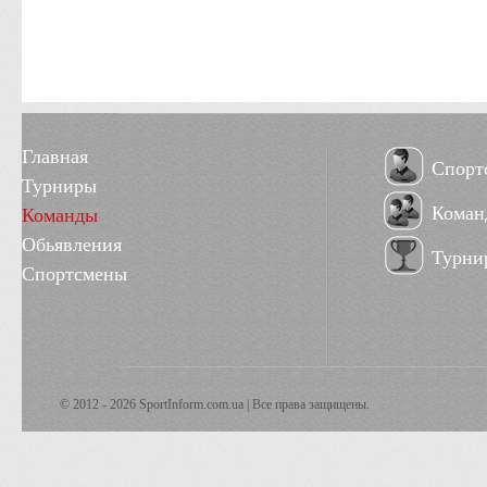
Главная
Спорт
Турниры
Коман
Команды
Обьявления
Турни
Спортсмены
© 2012 - 2026 SportInform.com.ua | Все права защищены.