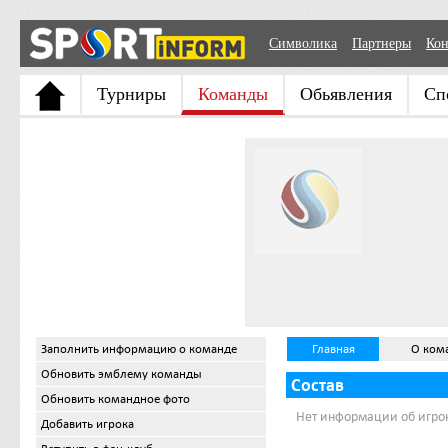
Символика
Партнеры
Кон
Турниры
Команды
Обьявления
Сп
Заполнить информацию о команде
Главная
О ком
Обновить эмблему команды
Состав
Обновить командное фото
Нет информации об игро
Добавить игрока