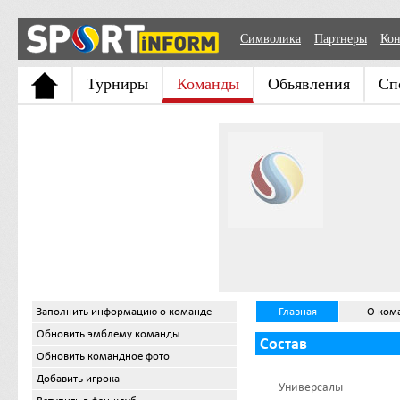
Символика
Партнеры
Кон
Турниры
Команды
Обьявления
Сп
Заполнить информацию о команде
Главная
О ком
Обновить эмблему команды
Состав
Обновить командное фото
Добавить игрока
Универсалы