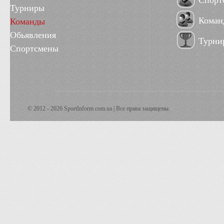
Спорт
Турниры
Коман
Команды
Обьявления
Турни
Спортсмены
© 2012 - 2026 SportInform.com.ua | Все права защищены.