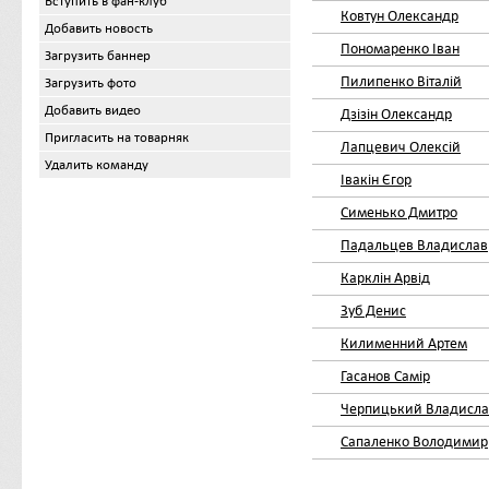
Вступить в фан-клуб
Ковтун Олександр
Добавить новость
Пономаренко Іван
Загрузить баннер
Пилипенко Віталій
Загрузить фото
Добавить видео
Дзізін Олександр
Пригласить на товарняк
Лапцевич Олексій
Удалить команду
Івакін Єгор
Сименько Дмитро
Падальцев Владислав
Карклін Арвід
Зуб Денис
Килименний Артем
Гасанов Самір
Черпицький Владисла
Сапаленко Володимир