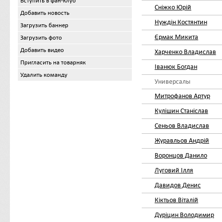
Вступить в фан-клуб
Сніжко Юрій
Добавить новость
Нуждін Костянтин
Загрузить баннер
Єрмак Микита
Загрузить фото
Добавить видео
Харченко Владислав
Пригласить на товарняк
Іванюк Богдан
Удалить команду
Универсалы
Митрофанов Артур
Кулішин Станіслав
Сеньов Владислав
Журавльов Андрій
Воронцов Данило
Луговий Ілля
Давидов Денис
Кіктьов Віталій
Дуріцин Володимир