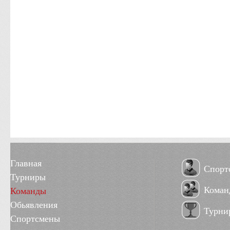
Главная
Спорт
Турниры
Коман
Команды
Обьявления
Турни
Спортсмены