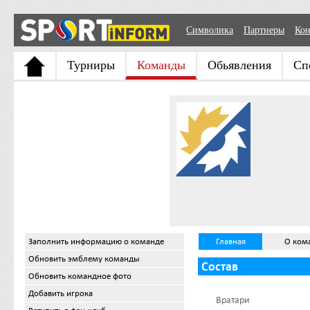
Символика
Партнеры
Кон
Турниры
Команды
Обьявления
Сп
Заполнить информацию о команде
Главная
О ком
Обновить эмблему команды
Состав
Обновить командное фото
Добавить игрока
Вратари