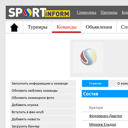
Символика
Партнеры
Кон
Турниры
Команды
Обьявления
Сп
Заполнить информацию о команде
Главная
О ком
Обновить эмблему команды
Состав
Обновить командное фото
Добавить игрока
Вратари
Вступить в фан-клуб
Федоренко Дмитро
Добавить новость
Мірзоєв Ельдар
Загрузить баннер