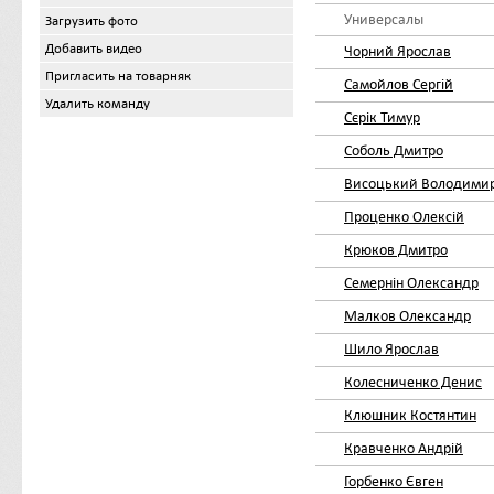
Универсалы
Загрузить фото
Добавить видео
Чорний Ярослав
Пригласить на товарняк
Самойлов Сергій
Удалить команду
Сєрік Тимур
Соболь Дмитро
Висоцький Володими
Проценко Олексій
Крюков Дмитро
Семернін Олександр
Малков Олександр
Шило Ярослав
Колесниченко Денис
Клюшник Костянтин
Кравченко Андрій
Горбенко Євген