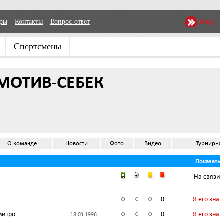
еры
Контакты
Вопрос-ответ
Вход
Спортсмены
МОТИВ-СЕБЕК
О команде
Новости
Фото
Видео
Турнирн
Показат
На связи
0
0
0
0
Я его зн
митро
0
0
0
0
Я его зн
18.03.1996