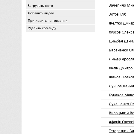
Зачепило Ми
Загрузить фото
Добавить видео
Зотов Гліб
Пригласить на товарняк
Желтко Дмит
Удалить команду
Хурсов Олекс
Цимбал Дани
Бараненко Ол
Лимар Яросл
Халін Дмитро
Іванов Олекс
Луньов Данил
Бунаков Мак
Лукашенко О
Висоцький В
Афонін Олекс
Тетерятник В