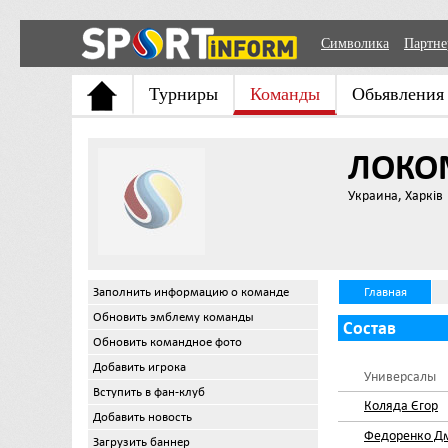
Символика
Партн
Турниры
Команды
Обьявления
ЛОКО
Украина, Харків
Заполнить информацию о команде
Главная
Обновить эмблему команды
Состав
Обновить командное фото
Добавить игрока
Универсалы
Вступить в фан-клуб
Коляда Єгор
Добавить новость
Федоренко Д
Загрузить баннер