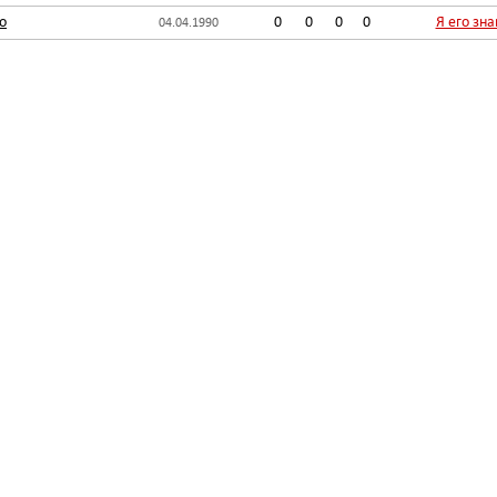
о
0
0
0
0
Я его зн
04.04.1990