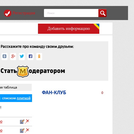
Регистрация
Добавить информацию
Расскажите про команду своим друзьям:
ая таблица
ФАН-КЛУБ
0
ь:
списком
плиткой
!
аю
аю