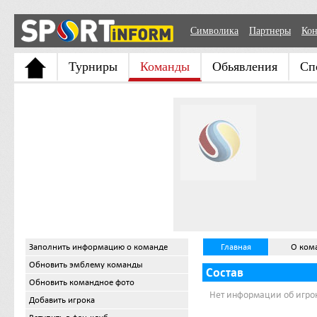
Символика
Партнеры
Кон
Турниры
Команды
Обьявления
Сп
Заполнить информацию о команде
Главная
О ком
Обновить эмблему команды
Состав
Обновить командное фото
Нет информации об игро
Добавить игрока