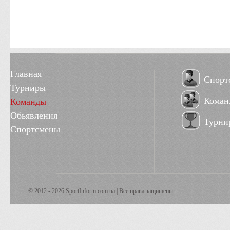
Главная
Спорт
Турниры
Коман
Команды
Обьявления
Турни
Спортсмены
© 2012 - 2026 SportInform.com.ua | Все права защищены.