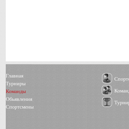
Главная
Спорт
Турниры
Коман
Команды
Обьявления
Турни
Спортсмены