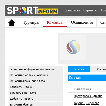
Символика
Партнеры
Кон
Турниры
Команды
Обьявления
Сп
Заполнить информацию о команде
Главная
О ком
Обновить эмблему команды
Состав
Обновить командное фото
Добавить игрока
Универсалы
Вступить в фан-клуб
Прохорова Андріана
Добавить новость
Таранець Ярослав
Загрузить баннер