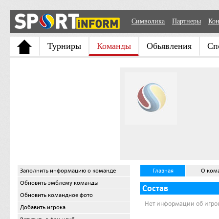
Символика
Партнеры
Кон
Турниры
Команды
Обьявления
Сп
Заполнить информацию о команде
Главная
О ком
Обновить эмблему команды
Состав
Обновить командное фото
Нет информации об игро
Добавить игрока