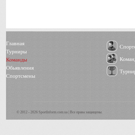
Главная
Спорт
Турниры
Коман
Команды
Обьявления
Турни
Спортсмены
© 2012 - 2026 SportInform.com.ua | Все права защищены.