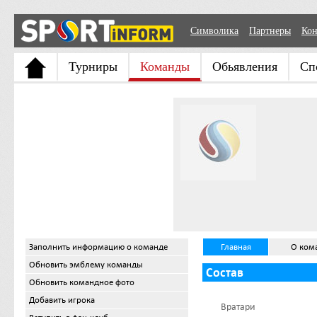
Символика
Партнеры
Кон
Турниры
Команды
Обьявления
Сп
Заполнить информацию о команде
Главная
О ком
Обновить эмблему команды
Состав
Обновить командное фото
Добавить игрока
Вратари