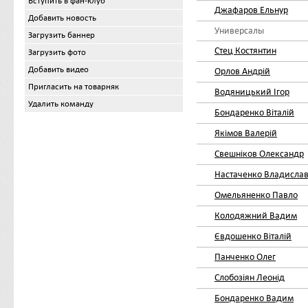
Вступить в фан-клуб
Джафаров Ельнур
Добавить новость
Универсалы
Загрузить баннер
Стец Костянтин
Загрузить фото
Добавить видео
Орлов Андрій
Пригласить на товарняк
Водяницький Ігор
Удалить команду
Бондаренко Віталій
Якімов Валерій
Свешніков Олександр
Настаченко Владисла
Омельяненко Павло
Колодяжний Вадим
Євдошенко Віталій
Панченко Олег
Слобозіян Леонід
Бондаренко Вадим