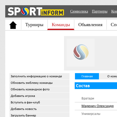
Символика
Партнеры
Кон
Турниры
Команды
Обьявления
Сп
Заполнить информацию о команде
Главная
О ком
Обновить эмблему команды
Состав
Обновить командное фото
Добавить игрока
Вратари
Вступить в фан-клуб
Маренич Олександр
Добавить новость
Универсалы
Загрузить баннер