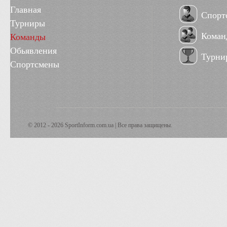
Главная
Спорт
Турниры
Коман
Команды
Обьявления
Турни
Спортсмены
© 2012 - 2026 SportInform.com.ua | Все права защищены.