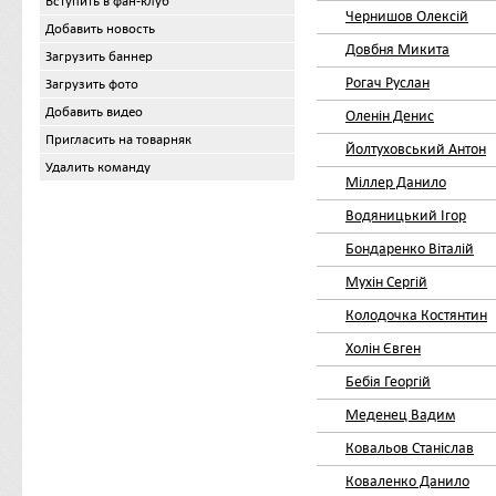
Вступить в фан-клуб
Чернишов Олексій
Добавить новость
Довбня Микита
Загрузить баннер
Рогач Руслан
Загрузить фото
Добавить видео
Оленін Денис
Пригласить на товарняк
Йолтуховський Антон
Удалить команду
Міллер Данило
Водяницький Ігор
Бондаренко Віталій
Мухін Сергій
Колодочка Костянтин
Холін Євген
Бебія Георгій
Меденец Вадим
Ковальов Станіслав
Коваленко Данило