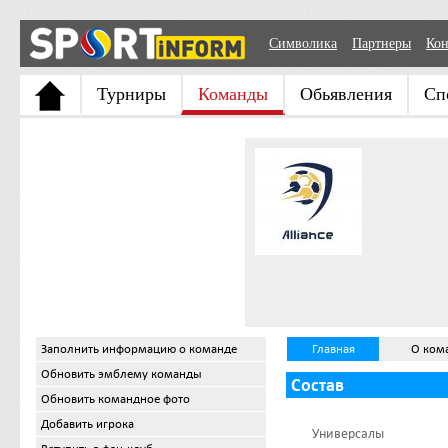
Символика
Партнеры
Кон
Турниры
Команды
Обьявления
Сп
Заполнить информацию о команде
Главная
О ком
Обновить эмблему команды
Состав
Обновить командное фото
Добавить игрока
Универсалы