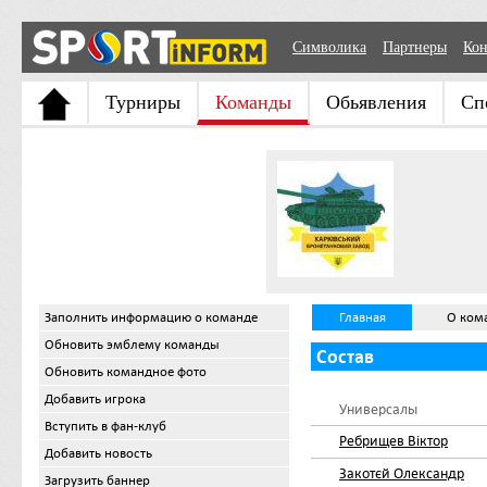
Символика
Партнеры
Кон
Турниры
Команды
Обьявления
Сп
Заполнить информацию о команде
Главная
О ком
Обновить эмблему команды
Состав
Обновить командное фото
Добавить игрока
Универсалы
Вступить в фан-клуб
Ребрищев Віктор
Добавить новость
Закотєй Олександр
Загрузить баннер