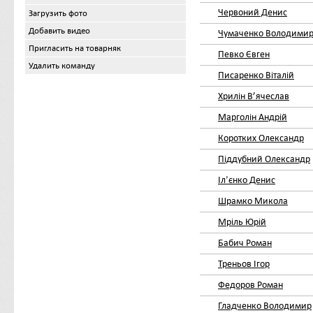
Червоний Денис
Загрузить фото
Добавить видео
Чумаченко Володими
Пригласить на товарняк
Певко Євген
Удалить команду
Писаренко Віталій
Хрилін В’ячеслав
Марголін Андрій
Коротких Олександр
Піддубний Олександр
Ілʼєнко Денис
Шрамко Микола
Мріль Юрій
Бабич Роман
Треньов Ігор
Федоров Роман
Гладченко Володимир