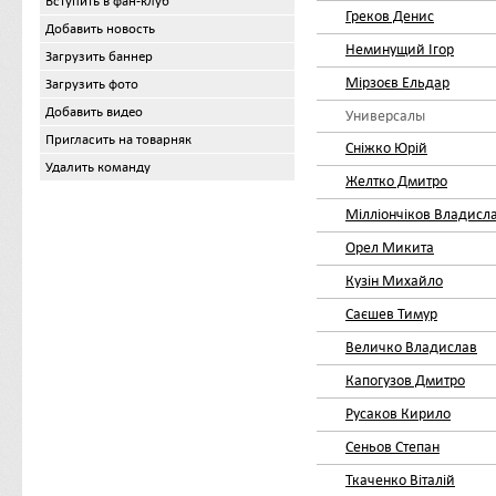
Вступить в фан-клуб
Греков Денис
Добавить новость
Неминущий Ігор
Загрузить баннер
Мірзоєв Ельдар
Загрузить фото
Добавить видео
Универсалы
Пригласить на товарняк
Сніжко Юрій
Удалить команду
Желтко Дмитро
Мілліончіков Владисл
Орел Микита
Кузін Михайло
Саєшев Тимур
Величко Владислав
Капогузов Дмитро
Русаков Кирило
Сеньов Степан
Ткаченко Віталій