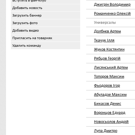
Вступить в фан-клуб
Джигрін Володимир
Добавить новость
Романченко Олексій
Загрузить баннер
Универсалы
Загрузить фото
Добавить видео
Долбнєв Артем
Пригласить на товарняк
Ткачук Ілля
Удалить команду
Жуков Костянтин
Рябцов Георгій
Лисянський Артем
Топоров Максим
Фьодоров Ігор
Абуладзе Максим
Бикасов Денис
Воронцов Едуард
Новосьолов Андрій
Лупа Дмитро