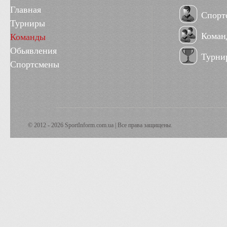
Главная
Спорт
Турниры
Коман
Команды
Обьявления
Турни
Спортсмены
© 2012 - 2026 SportInform.com.ua | Все права защищены.