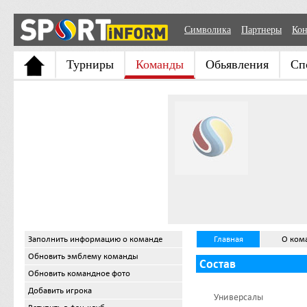
Символика
Партнеры
Кон
Турниры
Команды
Обьявления
Сп
Заполнить информацию о команде
Главная
О ком
Обновить эмблему команды
Состав
Обновить командное фото
Добавить игрока
Универсалы