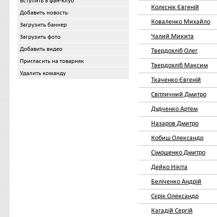
Вступить в фан-клуб
Колєснік Євгеній
Добавить новость
Коваленко Михайло
Загрузить баннер
Чалий Микита
Загрузить фото
Добавить видео
Твердохліб Олег
Пригласить на товарняк
Твердохліб Максим
Удалить команду
Ткаченко Євгеній
Світличний Дмитро
Дудченко Артем
Назаров Дмитро
Кобиш Олександр
Сімошенко Дмитро
Дейко Нікіта
Беліченко Андрій
Сєрік Олександр
Кагадій Сергій