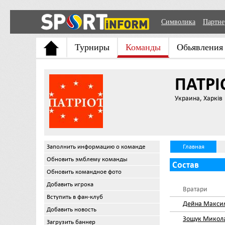
Символика
Партн
Турниры
Команды
Обьявления
ПАТРІ
Украина, Харків
Заполнить информацию о команде
Главная
Обновить эмблему команды
Состав
Обновить командное фото
Добавить игрока
Вратари
Вступить в фан-клуб
Дейна Макси
Добавить новость
Зощук Микол
Загрузить баннер