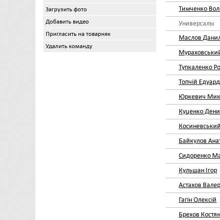
Тимченко Во
Загрузить фото
Добавить видео
Универсалы
Пригласить на товарняк
Маслов Дани
Удалить команду
Мураховськи
Тупкаленко Р
Топчій Едуард
Юркевич Мик
Куценко Дени
Косиневськи
Байкулов Ана
Сидоренко М
Кульшан Ігор
Астахов Валер
Гагін Олексій
Брехов Костя