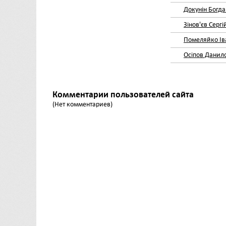
Докунін Богда
Зінов'єв Сергі
Помеляйко Ів
Осіпов Данил
Комментарии пользователей сайта
(Нет комментариев)