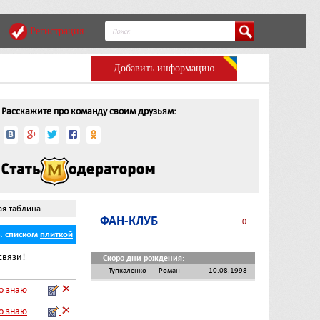
Регистрация
Добавить информацию
Расскажите про команду своим друзьям:
ая таблица
ФАН-КЛУБ
0
ь:
списком
плиткой
связи!
Скоро дни рождения:
Тупкаленко
Роман
10.08.1998
го знаю
го знаю