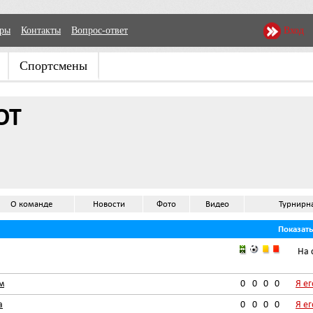
еры
Контакты
Вопрос-ответ
Вход
Спортсмены
ОТ
О команде
Новости
Фото
Видео
Турнирн
Показат
На 
м
0
0
0
0
Я е
а
0
0
0
0
Я е