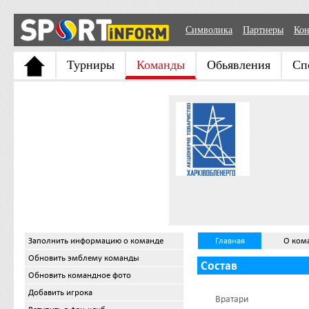
Символика
Партнеры
Кон
Турниры
Команды
Обьявления
Сп
Заполнить информацию о команде
Главная
О ком
Обновить эмблему команды
Состав
Обновить командное фото
Добавить игрока
Вратари