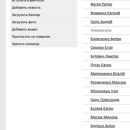
Вступить в фан-клуб
Фегер Петро
Добавить новость
Фоменко Євгеній
Загрузить баннер
Ганус Андрій
Загрузить фото
Добавить видео
Универсалы
Пригласить на товарняк
Кириченко Артем
Удалить команду
Сердюк Єгор
Бутович Дмитро
Пугач Євген
Мартиненко Віталій
Резниченко Максим
Москалець Ігор
Ганус Олександр
Бєляєв Євген
Масюк Микола
Крутько Антон