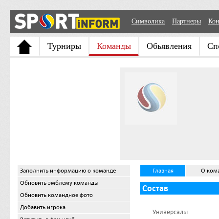
Символика
Партнеры
Кон
Турниры
Команды
Обьявления
Сп
Заполнить информацию о команде
Главная
О ком
Обновить эмблему команды
Состав
Обновить командное фото
Добавить игрока
Универсалы