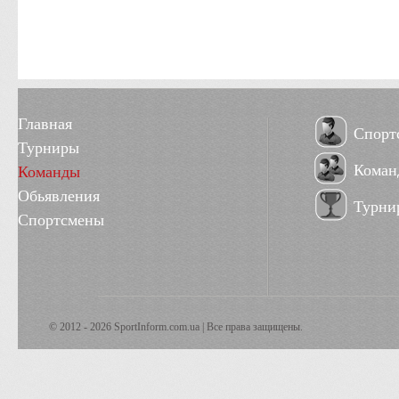
Главная
Спорт
Турниры
Коман
Команды
Обьявления
Турни
Спортсмены
© 2012 - 2026 SportInform.com.ua | Все права защищены.