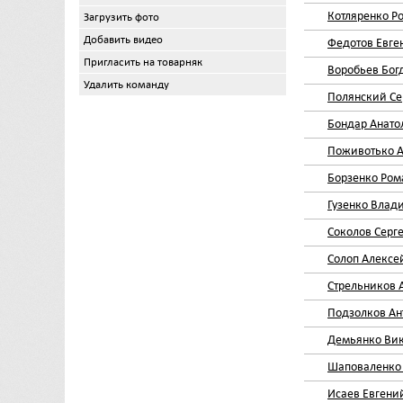
Котляренко Р
Загрузить фото
Добавить видео
Федотов Евге
Пригласить на товарняк
Воробьев Бог
Удалить команду
Полянский Се
Бондар Анато
Поживотько 
Борзенко Ром
Гузенко Влад
Соколов Серг
Солоп Алексе
Стрельников 
Подзолков Ан
Демьянко Вик
Шаповаленко
Исаев Евгени