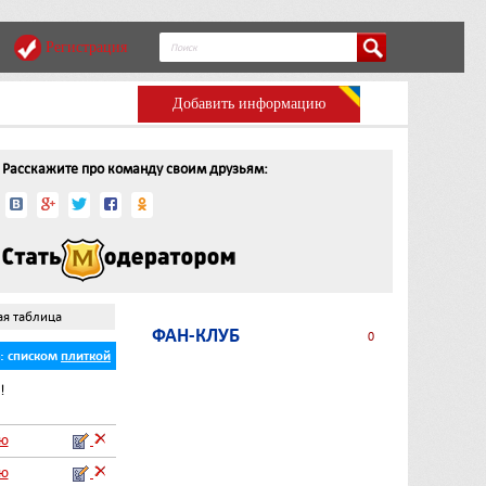
Регистрация
Добавить информацию
Расскажите про команду своим друзьям:
ая таблица
ФАН-КЛУБ
0
ь:
списком
плиткой
!
аю
аю