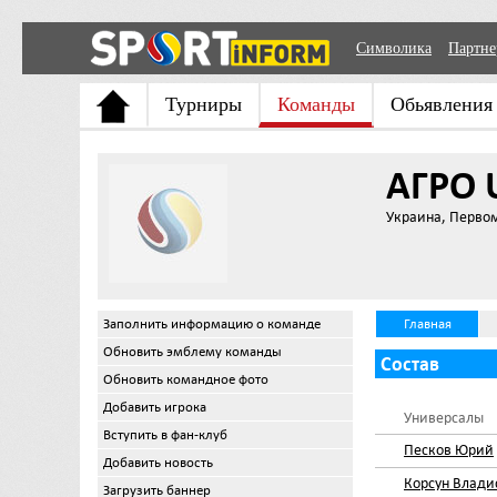
Символика
Партн
Турниры
Команды
Обьявления
АГРО 
Украина, Перво
Заполнить информацию о команде
Главная
Обновить эмблему команды
Состав
Обновить командное фото
Добавить игрока
Универсалы
Вступить в фан-клуб
Песков Юрий
Добавить новость
Корсун Влади
Загрузить баннер