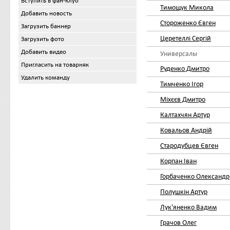
Вступить в фан-клуб
Тимощук Микола
Добавить новость
Стороженко Євген
Загрузить баннер
Церетеллі Сергій
Загрузить фото
Добавить видео
Универсалы
Пригласить на товарняк
Руденко Дмитро
Удалить команду
Тимченко Ігор
Міхєєв Дмитро
Калтахчян Артур
Ковальов Андрій
Стародубцев Євген
Корпан Іван
Горбаченко Олександр
Полушкін Артур
Лук'яненко Вадим
Грачов Олег