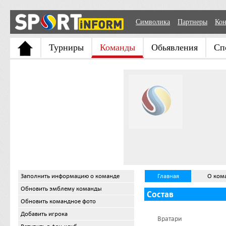
Символика
Партнеры
Кон
Турниры
Команды
Обьявления
Сп
Заполнить информацию о команде
Главная
О ком
Обновить эмблему команды
Состав
Обновить командное фото
Добавить игрока
Вратари