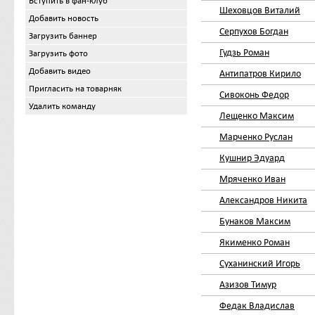
Вступить в фан-клуб
Шеховцов Виталий
Добавить новость
Серпухов Богдан
Загрузить баннер
Гудзь Роман
Загрузить фото
Добавить видео
Антипатров Кирило
Пригласить на товарняк
Сивоконь Федор
Удалить команду
Лещенко Максим
Марченко Руслан
Кушнир Эдуард
Мряченко Иван
Александров Никита
Бунаков Максим
Якименко Роман
Суханинский Игорь
Азизов Тимур
Федак Владислав