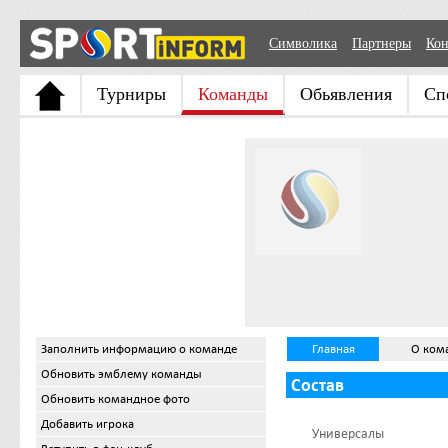
Символика
Партнеры
Кон
Турниры
Команды
Обьявления
Сп
Заполнить информацию о команде
Главная
О ком
Обновить эмблему команды
Состав
Обновить командное фото
Добавить игрока
Универсалы