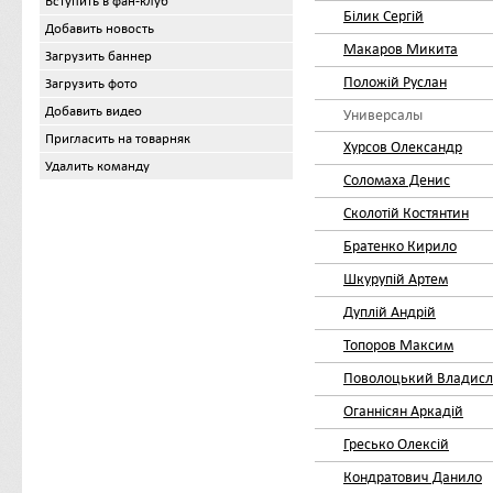
Вступить в фан-клуб
Білик Сергій
Добавить новость
Макаров Микита
Загрузить баннер
Положій Руслан
Загрузить фото
Добавить видео
Универсалы
Пригласить на товарняк
Хурсов Олександр
Удалить команду
Соломаха Денис
Сколотій Костянтин
Братенко Кирило
Шкурупій Артем
Дуплій Андрій
Топоров Максим
Поволоцький Владисл
Оганнісян Аркадій
Гресько Олексій
Кондратович Данило