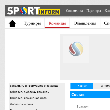
Символика
Партнеры
Кон
Турниры
Команды
Обьявления
Сп
Заполнить информацию о команде
Главная
О ком
Обновить эмблему команды
Состав
Обновить командное фото
Добавить игрока
Вратари