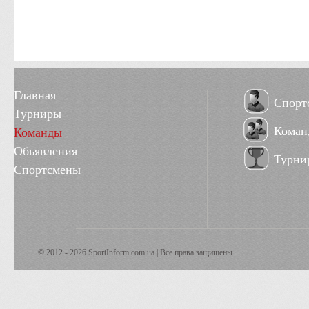
Главная
Спорт
Турниры
Коман
Команды
Обьявления
Турни
Спортсмены
© 2012 - 2026 SportInform.com.ua | Все права защищены.