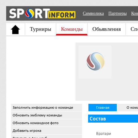
Символика
Партнеры
Кон
Турниры
Команды
Обьявления
Сп
Заполнить информацию о команде
Главная
О ком
Обновить эмблему команды
Состав
Обновить командное фото
Добавить игрока
Вратари