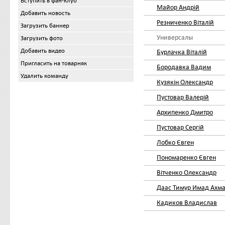
Вступить в фан-клуб
Майор Андрій
Добавить новость
Резниченко Віталій
Загрузить баннер
Универсалы
Загрузить фото
Добавить видео
Бурлачка Віталій
Пригласить на товарняк
Бородавка Вадим
Удалить команду
Кузякін Олександр
Пустовар Валерій
Архипенко Дмитро
Пустовар Сергій
Лобко Євген
Пономаренко Євген
Вітченко Олександр
Даас Тимур Имад Ахм
Кадиков Владислав