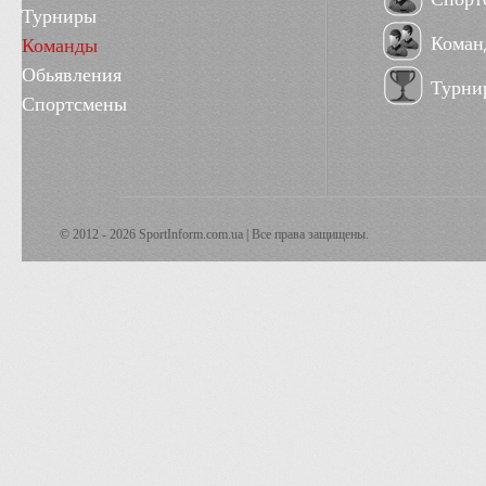
Турниры
Коман
Команды
Обьявления
Турни
Спортсмены
© 2012 - 2026 SportInform.com.ua | Все права защищены.