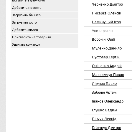
Вступить в фан-клуб
Черненко Дмитро
Добавить новость
Писарєв Олексій
Загрузить баннер
Неминущий Ігор
Загрузить фото
Добавить видео
Универсалы
Пригласить на товарняк
Воронін Юрій
Удалить команду
Муленко Данило
Пустовар Сергій
Оніщенко Андрій
Максимчук Павло
Літунов Павло
Забєлін Артем
Іванов Олександр
Глушко Вадим
Пінчук Леонід
Гайструк Дмитро