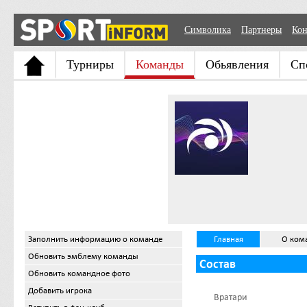
Символика
Партнеры
Кон
Турниры
Команды
Обьявления
Сп
Заполнить информацию о команде
Главная
О ком
Обновить эмблему команды
Состав
Обновить командное фото
Добавить игрока
Вратари