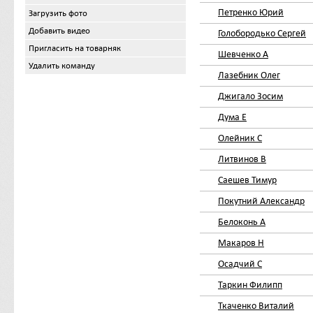
Петренко Юрий
Загрузить фото
Добавить видео
Голобородько Сергей
Пригласить на товарняк
Шевченко А
Удалить команду
Лазебник Олег
Джигало Зосим
Дума Е
Олейник С
Литвинов В
Саешев Тимур
Покутний Александр
Белоконь А
Макаров Н
Осадчий С
Таркин Филипп
Ткаченко Виталий