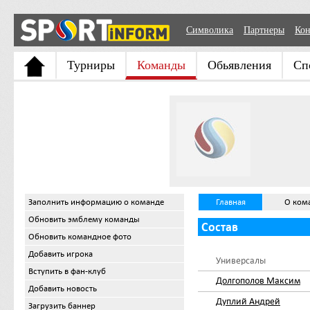
Символика
Партнеры
Кон
Турниры
Команды
Обьявления
Сп
Заполнить информацию о команде
Главная
О ком
Обновить эмблему команды
Состав
Обновить командное фото
Добавить игрока
Универсалы
Вступить в фан-клуб
Долгополов Максим
Добавить новость
Дуплий Андрей
Загрузить баннер