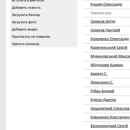
Вступить в фан-клуб
Кушнір Олександр
Добавить новость
Универсалы
Загрузить баннер
Сереков Артур
Загрузить фото
Добавить видео
Сереков Григорій
Пригласить на товарняк
Кононенко Олександр
Удалить команду
Кравчинський Сергій
Мужиковський Макс
Абдуллаев Камран
Амраул С.
Денисенко С.
Рубан Андрей
Курган Дмитро
Нещеретний Станіслав
Коваленко Константин
Великородний Сергій