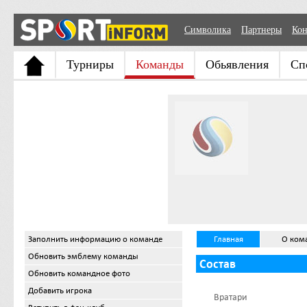
Символика
Партнеры
Кон
Турниры
Команды
Обьявления
Сп
Заполнить информацию о команде
Главная
О ком
Обновить эмблему команды
Состав
Обновить командное фото
Добавить игрока
Вратари