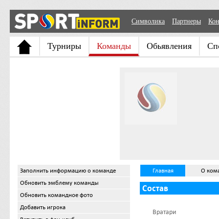
Символика
Партнеры
Кон
Турниры
Команды
Обьявления
Сп
Заполнить информацию о команде
Главная
О ком
Обновить эмблему команды
Состав
Обновить командное фото
Добавить игрока
Вратари