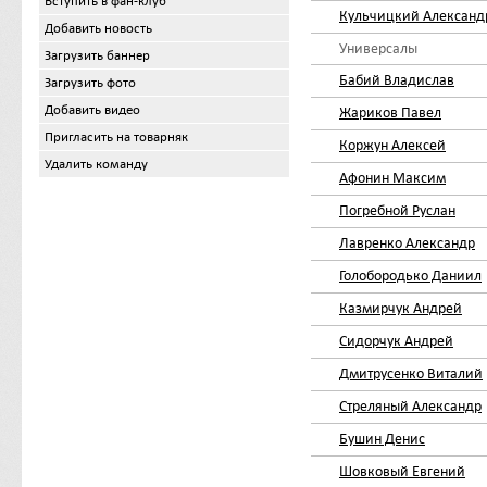
Вступить в фан-клуб
Кульчицкий Александ
Добавить новость
Универсалы
Загрузить баннер
Бабий Владислав
Загрузить фото
Добавить видео
Жариков Павел
Пригласить на товарняк
Коржун Алексей
Удалить команду
Афонин Максим
Погребной Руслан
Лавренко Александр
Голобородько Даниил
Казмирчук Андрей
Сидорчук Андрей
Дмитрусенко Виталий
Стреляный Александр
Бушин Денис
Шовковый Евгений