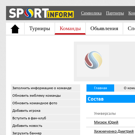
Символика
Партнеры
Кон
Турниры
Команды
Обьявления
Сп
Заполнить информацию о команде
Главная
О ком
Обновить эмблему команды
Состав
Обновить командное фото
Добавить игрока
Универсалы
Вступить в фан-клуб
Мизюк Юрий
Добавить новость
Хижниченко Дмитрий
Загрузить баннер