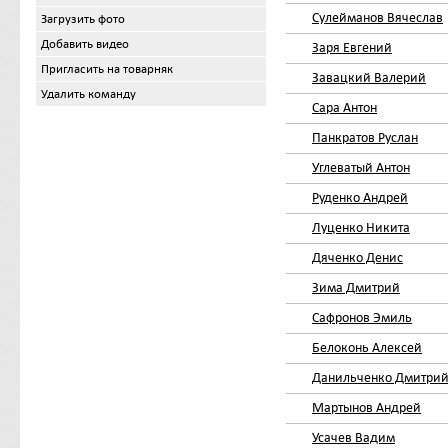
Сулейманов Вячеслав
Загрузить фото
Добавить видео
Заря Евгений
Пригласить на товарняк
Завацкий Валерий
Удалить команду
Сара Антон
Панкратов Руслан
Углеватый Антон
Руденко Андрей
Луценко Никита
Дяченко Денис
Зима Дмитрий
Сафронов Эмиль
Белоконь Алексей
Данильченко Дмитри
Мартынов Андрей
Усачев Вадим