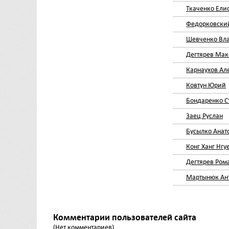
Ткаченко Ели
Федорковский
Шевченко Вл
Дегтярев Ма
Карнаухов Ал
Ковтун Юрий
Бондаренко С
Заец Руслан
Бусылко Анат
Конг Ханг Нгу
Дегтярев Ром
Мартынюк Ан
Комментарии пользователей сайта
(Нет комментариев)