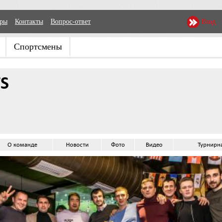
еры
Контакты
Вопрос-ответ
Вход
Спортсмены
TS
О команде
Новости
Фото
Видео
Турнирн