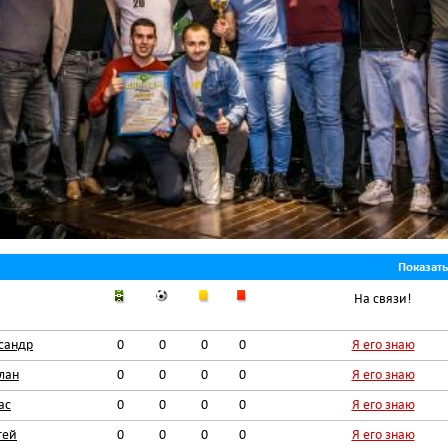
Показат
На связи!
сандр
0
0
0
0
Я его знаю
лан
0
0
0
0
Я его знаю
ас
0
0
0
0
Я его знаю
гей
0
0
0
0
Я его знаю