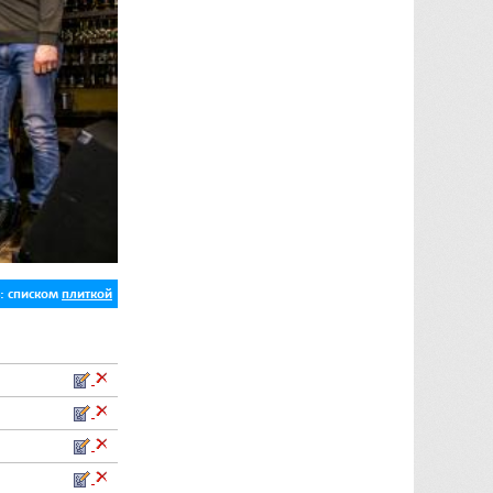
ь:
списком
плиткой