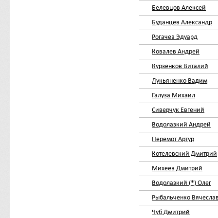
Белевцов Алексей
Буданцев Александр
Рогачев Эдуард
Ковалев Андрей
Курзенков Виталий
Лукьяненко Вадим
Галуза Михаил
Сиверчук Евгений
Водолазкий Андрей
Перемот Артур
Котелевский Дмитрий
Михеев Дмитрий
Водолазкий (*) Олег
Рыбальченко Вячесла
Чуб Дмитрий