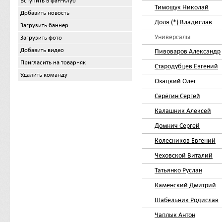
Вступить в фан-клуб
Тимощук Николай
Добавить новость
Доля (*) Владислав
Загрузить баннер
Универсалы
Загрузить фото
Добавить видео
Пивоваров Александр
Пригласить на товарняк
Стародубцев Евгений
Удалить команду
Озацкий Олег
Серёгин Сергей
Калашник Алексей
Домнич Сергей
Колесников Евгений
Чеховской Виталий
Татьянко Руслан
Каменский Дмитрий
Шабельник Родислав
Чаплык Антон