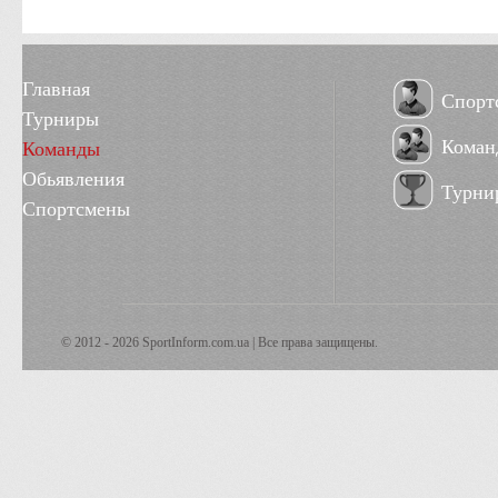
Главная
Спорт
Турниры
Коман
Команды
Обьявления
Турни
Спортсмены
© 2012 - 2026 SportInform.com.ua | Все права защищены.