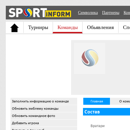
Символика
Партнеры
Кон
Турниры
Команды
Обьявления
Сп
Заполнить информацию о команде
Главная
О ком
Обновить эмблему команды
Состав
Обновить командное фото
Добавить игрока
Вратари