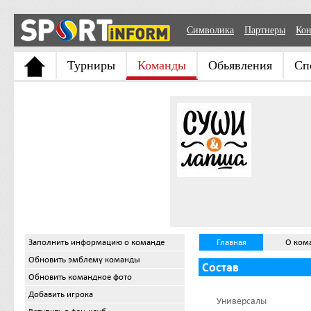
Символика
Партнеры
Кон
Турниры
Команды
Обьявления
Сп
Заполнить информацию о команде
Главная
О ком
Обновить эмблему команды
Состав
Обновить командное фото
Добавить игрока
Универсалы