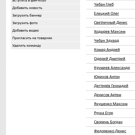
Вступить в фан-клуб
Чебан Глеб
Добавить новость
Елецкий Олег
Загрузить баннер
Светличный Денис
Загрузить фото
Добавить видео
Ходырев Максим
Пригласить на товарняк
Чебан Эдуард
Удалить команду
Комар Андрей
Одерий Дмитрий
Кучмиев Александр
Юриков Антон
Дегтярёв Геннадий
Денисов Артем
Якушенко Максим
Ручка Егор
Своринь Богдан
Федоренко Денис