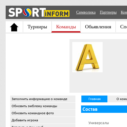
Символика
Партнеры
Кон
Турниры
Команды
Обьявления
Сп
Заполнить информацию о команде
Главная
О ком
Обновить эмблему команды
Состав
Обновить командное фото
Добавить игрока
Универсалы