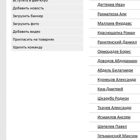
Вступить в фан-клуб
Дегтярев Иван
Добавить новость
Рахматхоза Али
Загрузить баннер
Маллаев Фирдавс
Загрузить фото
Добавить видео
Красношапка Роман
Пригласить на товарняк
Ракитянский Даниил
Удалить команду
Ормоцадзе Борис
Доводов Абдурахмон
Абдель Билагмири
Кузнецов Александр
Ким Дмитрий
Шкарубо Родион
Ткачев Александр
Исмаилов Ансори
Шепелев Павел
Гетьманский Максим