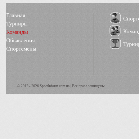
Главная
Спорт
Турниры
Коман
Команды
Обьявления
Турни
Спортсмены
© 2012 - 2026 SportInform.com.ua | Все права защищены.