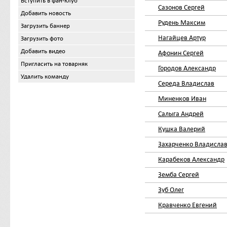
Вступить в фан-клуб
Сазонов Сергей
Добавить новость
Рудень Максим
Загрузить баннер
Нагайцев Артур
Загрузить фото
Добавить видео
Афонин Сергей
Пригласить на товарняк
Городов Александр
Удалить команду
Середа Владислав
Миненков Иван
Салыга Андрей
Кушка Валерий
Захарченко Владисла
Карабеков Александр
Земба Сергей
Зуб Олег
Кравченко Евгений