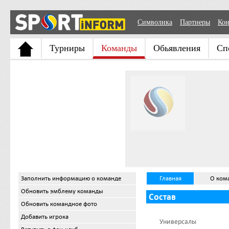
Символика
Партнеры
Кон
Турниры
Команды
Обьявления
Сп
Заполнить информацию о команде
Главная
О ком
Обновить эмблему команды
Состав
Обновить командное фото
Добавить игрока
Универсалы