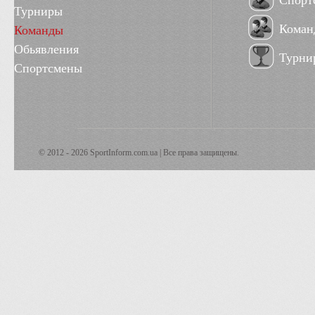
Спорт
Турниры
Коман
Команды
Обьявления
Турни
Спортсмены
© 2012 - 2026 SportInform.com.ua | Все права защищены.