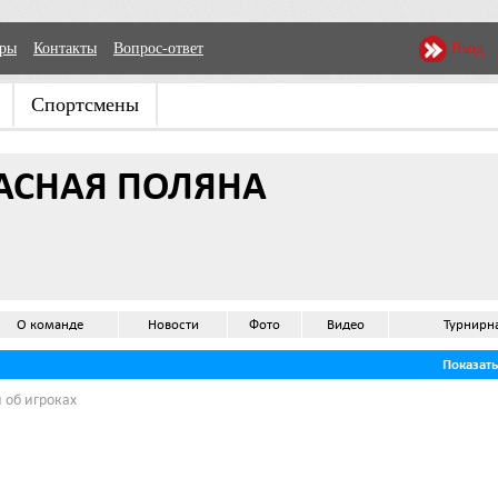
еры
Контакты
Вопрос-ответ
Вход
Спортсмены
АСНАЯ ПОЛЯНА
О команде
Новости
Фото
Видео
Турнирн
Показат
 об игроках