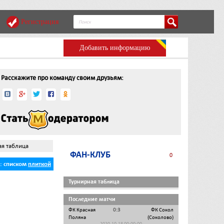
Регистрация
Добавить информацию
Расскажите про команду своим друзьям:
ая таблица
ФАН-КЛУБ
0
ь:
списком
плиткой
Турнирная таблица
Последние матчи
ФК Красная
0:3
ФК Сокол
Поляна
(Соколово)
2020-10-18 00:00:00