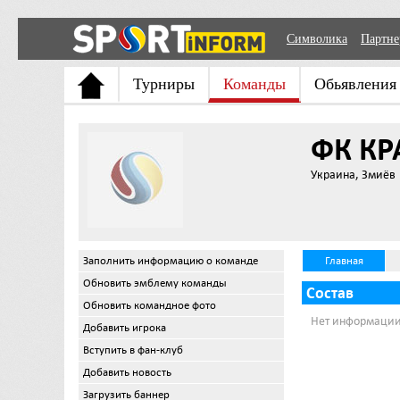
Символика
Партн
Турниры
Команды
Обьявления
ФК КР
Украина, Змиёв
Заполнить информацию о команде
Главная
Обновить эмблему команды
Состав
Обновить командное фото
Нет информации
Добавить игрока
Вступить в фан-клуб
Добавить новость
Загрузить баннер