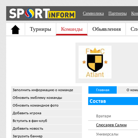
Символика
Партнеры
Кон
Турниры
Команды
Обьявления
Сп
Заполнить информацию о команде
Главная
О ком
Обновить эмблему команды
Состав
Обновить командное фото
Добавить игрока
Вратари
Вступить в фан-клуб
Слюсарев Салим
Добавить новость
Универсалы
Загрузить баннер