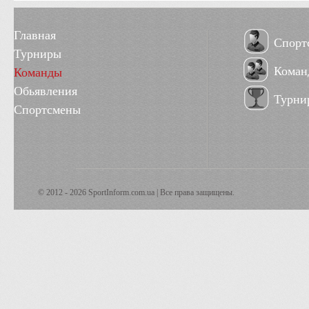
Главная
Спорт
Турниры
Коман
Команды
Обьявления
Турни
Спортсмены
© 2012 - 2026 SportInform.com.ua | Все права защищены.