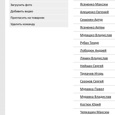
Ясененко Максим
Загрузить фото
Добавить видео
Алещенко Евгений
Пригласить на товарняк
Симонян Артур
Удалить команду
Ясененко Артем
Мурашко Владислав
Рубан Тимур
Лободюк Андрей
Лямин Владислав
Нейман Сергей
Трухачев Игорь
Сазонов Сергей
Муравка Павел
Муравка Владислав
Костюк Юрий
Черкашин Максим