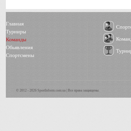
Главная
Спорт
Турниры
Коман
Команды
Обьявления
Турни
Спортсмены
© 2012 - 2026 SportInform.com.ua | Все права защищены.