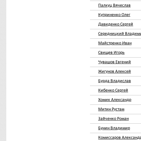
Палкуц Вячеслав
Куприненко Олег
Давиденко Сергей
Середницкий Владим
Майстренко Иван
Свищев Игорь
Чувашов Евгений
Жигунов Алексей
Бурда Владислав
Кибенко Сергей
Хомик Александр
Митин Рустам
Зайченко Роман
Бунин Владимир
Комиссаров Александ