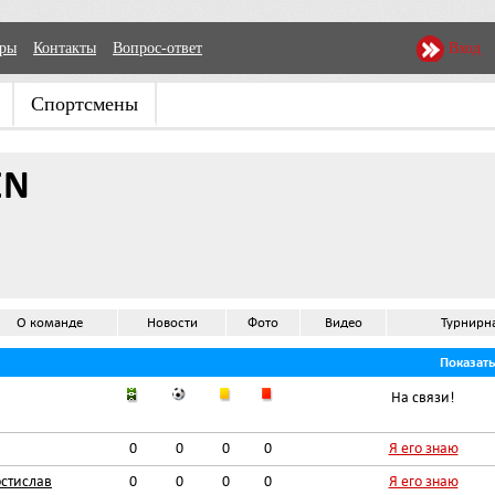
еры
Контакты
Вопрос-ответ
Вход
Спортсмены
EN
О команде
Новости
Фото
Видео
Турнирн
Показат
На связи!
0
0
0
0
Я его знаю
стислав
0
0
0
0
Я его знаю