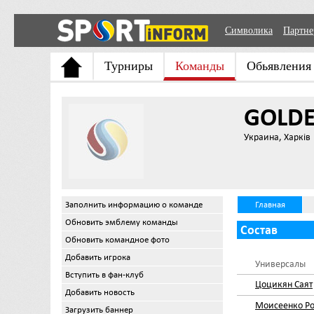
Символика
Партн
Турниры
Команды
Обьявления
GOLD
Украина, Харків
Заполнить информацию о команде
Главная
Обновить эмблему команды
Состав
Обновить командное фото
Добавить игрока
Универсалы
Вступить в фан-клуб
Цоцикян Саят
Добавить новость
Моисеенко Ро
Загрузить баннер