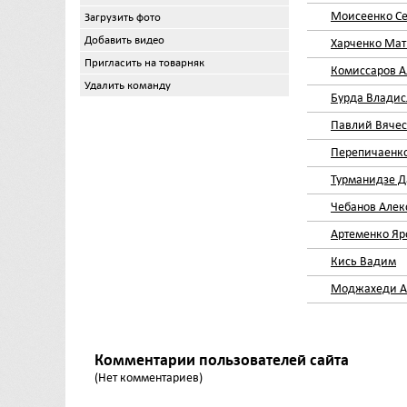
Моисеенко Се
Загрузить фото
Добавить видео
Харченко Мат
Пригласить на товарняк
Комиссаров А
Удалить команду
Бурда Владис
Павлий Вячес
Перепичаенк
Турманидзе 
Чебанов Алек
Артеменко Яр
Кись Вадим
Моджахеди А
Комментарии пользователей сайта
(Нет комментариев)