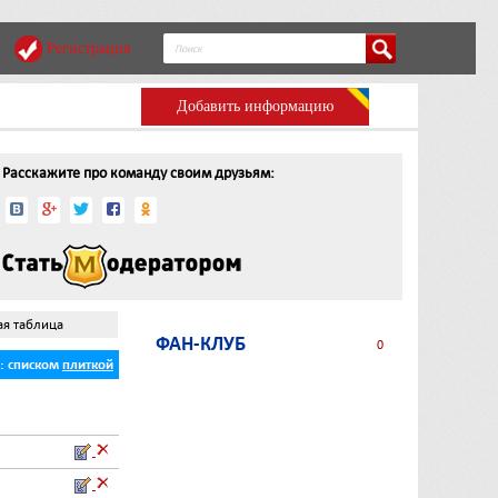
Регистрация
Добавить информацию
Расскажите про команду своим друзьям:
ая таблица
ФАН-КЛУБ
0
ь:
списком
плиткой