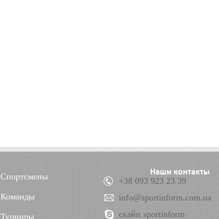
Наши контакты
Спортсмены
+38 093 923 23 39
Команды
info@sportinform.com.ua
скайп sportinform
Турниры