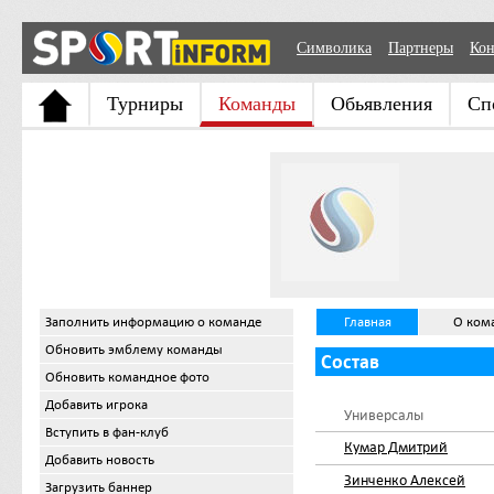
Символика
Партнеры
Кон
Турниры
Команды
Обьявления
Сп
Заполнить информацию о команде
Главная
О ком
Обновить эмблему команды
Состав
Обновить командное фото
Добавить игрока
Универсалы
Вступить в фан-клуб
Кумар Дмитрий
Добавить новость
Зинченко Алексей
Загрузить баннер