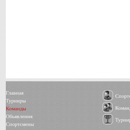
Главная
Спорт
Турниры
Коман
Команды
Обьявления
Турни
Спортсмены