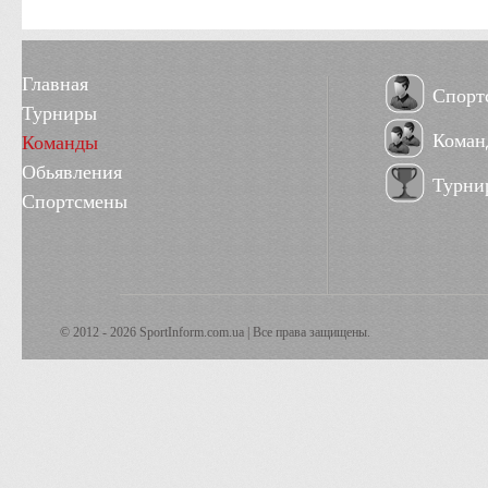
Главная
Спорт
Турниры
Коман
Команды
Обьявления
Турни
Спортсмены
© 2012 - 2026 SportInform.com.ua | Все права защищены.