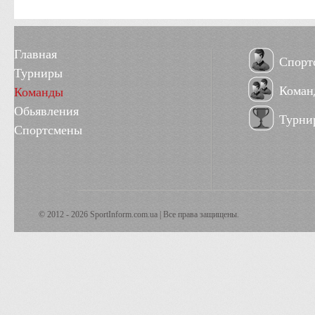
Главная
Спорт
Турниры
Коман
Команды
Обьявления
Турни
Спортсмены
© 2012 - 2026 SportInform.com.ua | Все права защищены.