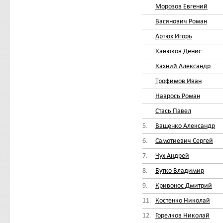
Морозов Евгений
Васянович Роман
Артюх Игорь
Канюков Денис
Кахний Александр
Трофимов Иван
Наврось Роман
Стась Павел
5.
Ващенко Александр
6.
Самотиевич Сергей
7.
Чух Андрей
8.
Бутко Владимир
9.
Кривонос Дмитрий
11.
Костенко Николай
12.
Горелков Николай