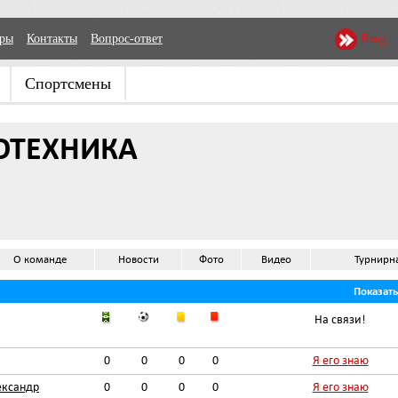
еры
Контакты
Вопрос-ответ
Вход
Спортсмены
ОТЕХНИКА
О команде
Новости
Фото
Видео
Турнирн
Показат
На связи!
0
0
0
0
Я его знаю
ександр
0
0
0
0
Я его знаю