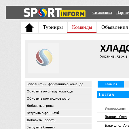
Символика
Партн
Турниры
Команды
Обьявления
ХЛАД
Украина, Харків
Заполнить информацию о команде
Главная
Обновить эмблему команды
Состав
Обновить командное фото
Добавить игрока
Универсалы
Вступить в фан-клуб
Головин Олег
Добавить новость
Баришпол Ал
Загрузить баннер