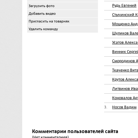
Рудь Евгений
Загрузить фото
Добавить видео
Стычинский К
Пригласить на товарняк
Мощенко Анд
Удалить команду
Шуликов Вал
Усатов Алекс
Винник Серге
Смородинов 
Ткаченко Вит
Крутов Алекс
Литвинов Ива
Коновалов Ар
3.
Носов Вадим
Комментарии пользователей сайта
(Нет комментариев)