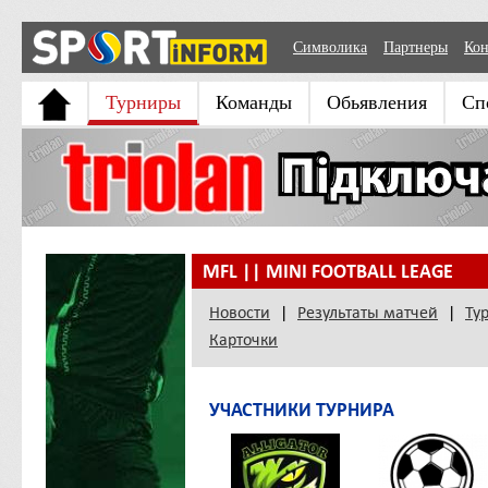
Символика
Партнеры
Кон
Турниры
Команды
Обьявления
Сп
MFL || MINI FOOTBALL LEAGE
Новости
|
Результаты матчей
|
Ту
Карточки
УЧАСТНИКИ ТУРНИРА