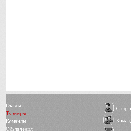
Главная
Спорт
Турниры
Коман
Команды
Обьявления