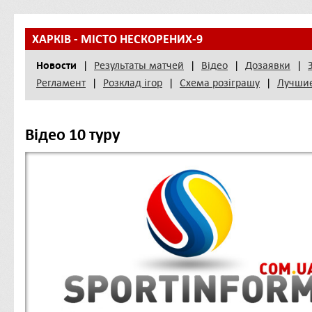
ХАРКІВ - МІСТО НЕСКОРЕНИХ-9
Новости
|
Результаты матчей
|
Відео
|
Дозаявки
|
Регламент
|
Розклад iгор
|
Схема розіграшу
|
Лучши
Відео 10 туру