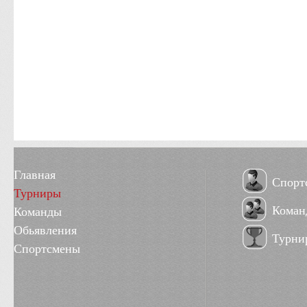
Главная
Спорт
Турниры
Коман
Команды
Обьявления
Турни
Спортсмены