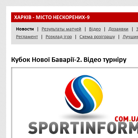
ХАРКІВ - МІСТО НЕСКОРЕНИХ-9
Новости
|
Результаты матчей
|
Відео
|
Дозаявки
|
Регламент
|
Розклад iгор
|
Схема розіграшу
|
Лучши
Кубок Нової Баварії-2. Відео турніру