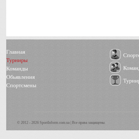
Главная
Спорт
Турниры
Коман
Команды
Обьявления
Турни
Спортсмены
© 2012 - 2026 SportInform.com.ua | Все права защищены.