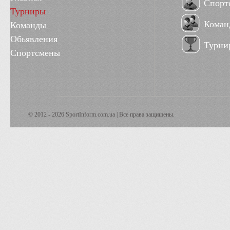
Спорт
Турниры
Коман
Команды
Обьявления
Турни
Спортсмены
© 2012 - 2026 SportInform.com.ua | Все права защищены.