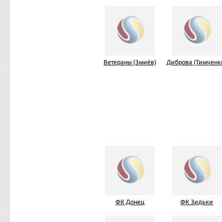
Ветераны (Змиёв)
Диброва (Тимченк
ФК Донец
ФК Зидьки