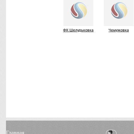
ФК Шелудьковка
Чемужовка
Главная