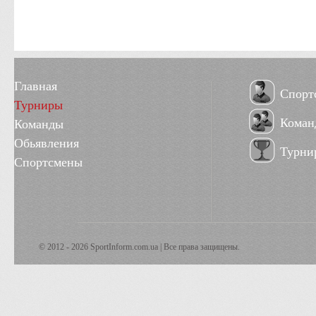
Главная
Спорт
Турниры
Коман
Команды
Обьявления
Турни
Спортсмены
© 2012 - 2026 SportInform.com.ua | Все права защищены.