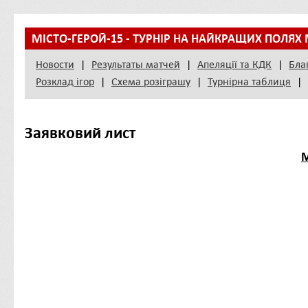
МІСТО-ГЕРОЙ-15 - ТУРНІР НА НАЙКРАЩИХ ПОЛЯХ 
Новости
|
Результаты матчей
|
Апеляції та КДК
|
Бла
Розклад ігор
|
Схема розіграшу
|
Турнірна таблиця
|
Заявковий лист
М