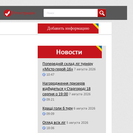
Регистрация
Добавить информацию
Новости
Попередній склад ліг турніру
«Місто-герой-16»
7 августа 2026
10:47
Нагородження призерів
відбудеться у Старгороді 18
серпня о 19:00
7 августа 2026
09:21
Кращі голи 6 туру
6 августа 2026
09:09
Огляд всіх ліг
5 августа 2026
18:06