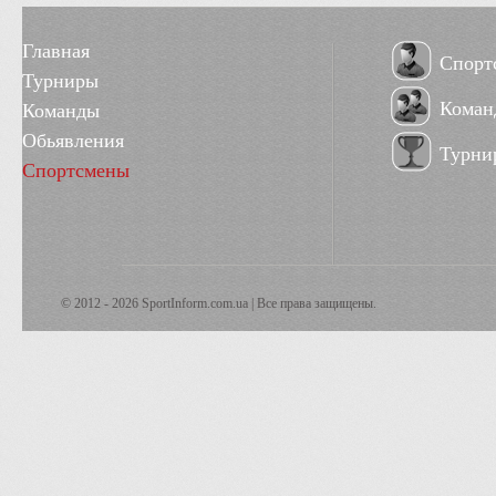
Главная
Спорт
Турниры
Коман
Команды
Обьявления
Турни
Спортсмены
© 2012 - 2026 SportInform.com.ua | Все права защищены.